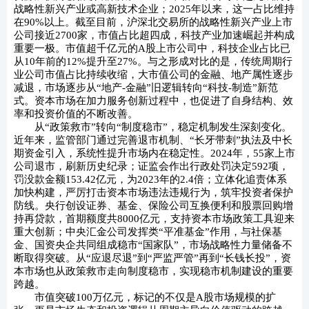
战略性新兴产业或高新技术企业；2025年以来，这一占比维持
在90%以上。截至目前，沪深北交易所的战略性新兴产业上市
公司接近2700家，市值占比超四成，科技产业加速崛起并构成
重要一极。市值超千亿元的A股上市公司中，科技企业占比已
从10年前的12%提升至27%。与之形成对比的是，传统周期行
业公司市值占比持续收缩，大市值公司的金融、地产属性逐步
减退，市场逐步从“地产-金融”旧逻辑转向“科技-制造”新范
式。资本市场在加力服务创新过程中，也促进了自身结构、效
率和投资价值的不断改善。
从“政策救市”转向“制度稳市”，稳定机制发生深刻变化。
近年来，监管部门通过完善退市机制、“长牙带刺”执法及中长
期资金引入，系统性提升市场内在稳定性。2024年，55家上市
公司退市，刷新历史纪录；证监会作出行政处罚决定592项，
罚没款金额153.42亿元，为2023年的2.4倍；立体化追责体系
加快构建，严厉打击资本市场违法违规行为，筑牢投资者保护
防线。央行创设证券、基金、保险公司互换便利和股票回购增
持再贷款，首期额度共8000亿元，支持资本市场政策工具迎来
重大创新；中央汇金公司发挥类“平准基金”作用，与社保基
金、国资央企共同组成稳市“国家队”，市场战略性力量储备不
断取得突破。从“应退尽退”到“严监严管”再到“长钱长投”，资
本市场也从政策救市走向制度稳市，实现稳市机制建设的重要
跨越。
市值突破100万亿元，标记的不仅是A股市场规模的扩