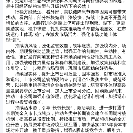
张，更是市场生态和投资逻辑从周期主导向价值驱动的跨越，
是中国经济结构转型与升级趋势下的必然！
行稳方能致远。看外部，美联储降息节奏等因素可能带来
扰动。看内部，部分板块短期上涨较快，持续上涨离不开盈利
增长的支撑。A股行进的道路上仍可能出现荆棘。眼下，更需
脚踏实地、稳中求进，扎扎实实推动改革举措落地显效，在市
场运行上体现“稳”，在激发市场活力、强化市场功能上体
现“进”。
持续防风险，强化监管效能，筑牢底线。加强境内外、场
内外、期现货联动监测监管，增强工作的前瞻性、主动性、有
效性。更好发挥两项支持资本市场的结构性货币政策工具效
用，加强战略性力量储备和稳市机制建设。加强政策解读和宣
传引导，进一步稳定市场预期，巩固市场回稳向好势头。
持续强实体，提升上市公司质量，固本强基。以市场准入
和退出、上市公司监管的硬约束，倒逼企业聚焦主业、规范经
营，以并购重组等激活企业价值创造动能，培育更多体现高质
量发展要求的上市公司。加大上市公司分红、回购激励约束，
推动上市公司加强市值管理。优化常态化退市机制，加强退市
过程中投资者保护。
持续活水源，引导“长钱长投”，激活动能。进一步打通中
长期资金入市卡点堵点，推动各类中长期资金建立长周期考核
机制，提高权益投资比例。持续推进市场、产品和机构的全方
位开放，拓展资本市场跨境互联互通，加快落实2025年资本市
场对外开放一揽子重点举措，增强A股市场竞争力、吸引力。