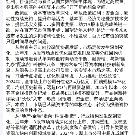
红利、价值驱动与资金认同共振的集中体现，为锚定高质量、
突出强本强基的中国资本市场打开了新的想象空间。
政策面，资本市场改革深化，释放政策红利；资金面，流
动性持续充裕，提升市场活力；基本面，经济向稳叠加技术突
破，提供现实支撑……多因素共振，助力A股市场完成关键一
跃。站在百万亿市值新坐标，回望近年来特别是近一年多来A
股市场发生的深刻结构性变化，不难发现，百万亿市值的突破
只是时间早晚的问题。
从融资主导走向投融资协调发展，市场定位发生深刻变
化。近年来，A股市场通过优化融资规则及完善分红回购机
制，推动投融资从单向输血转向动态平衡。融资端，与新“国
九条”配套的“科创板八条”“并购六条”引导资本向科技创新集
聚，从源头上提高上市公司质量，夯实资本市场之基。投资
端，打通卡点堵点，优化制度环境，大力推动“长钱长投”。
2024年，全市场上市公司分红达2.4万亿元，回购规模1476亿
元，均创历史新高，远超IPO与再融资总额。2025年以来，公
募基金规模迭创纪录，权益类ETF规模不断提升，产品创新持
续吸引“长钱”入市，形成“回报增、资金进、市场稳”正向循
环。本质上，市场已从融资主导的单极生态，转变为投融资协
调发展的良性生态。
从“地产-金融”走向“科技-制造”，行业结构发生深刻变
化。近年来，A股市场持续深化发行上市、并购重组、股权激
励等领域的适配性改革，优化制度和产品供给，引导各类要素
资源加快向创新领域集聚。2024年，新上市公司中超九成属于