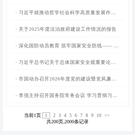
·
习近平就推动哲学社会科学高质量发展作出重要指示强调：加快构建中国哲学社会科学自主知识体系 更好回答中国之问世界之问人民之问时代之问
·
关于2025年度法治政府建设工作情况的报告
·
深化国防动员教育 筑牢国家安全防线—— 汉中市国动办联合陕西理工大学开展国家安全教育专题宣讲活动
·
习近平总书记关于总体国家安全观重要论述的生动实践
·
市国动办召开2026年度党的建设暨党风廉政建设工作会议
·
李强主持召开国务院常务会议 学习贯彻习近平总书记在深入推进雄安新区高质量建设和发展座谈会上的重要讲话精神
当前1页
1
2
3
4
5
6
7
8
9
10
>>
共200页,2000条记录