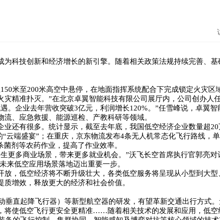
成为科技创新和经济增长的新引擎。随着相关政策法规持续完善、基
150米至200米高空中悬停，在地面指挥系统配合下完成锁定火灾
火灾精准扑灭。”在北京卓翼智能科技有限公司展厅内，公司创办人
遇。企业去年营收突破3亿元，利润增长120%。”任雪峰说，卓翼智
物流、应急救援、能源巡检、产教科研等领域。
企业还有很多。统计显示，截至去年底，我国低空经济企业数量超2
撼的“云端盛宴”；在重庆，京东物流发布4条无人机常态化飞行路线，
杀菌剂等农药作业，提高了作业效率。
产生更多商业场景，带来更多就业机会。”沃飞长空首席执行官郭亮对
，向未来低空应用场景落地迈出重要一步。
开放，低空经济将不断升级壮大，各类低空服务将呈现从小型到大型
提质增效，释放更大的经济和社会价值。
（电动垂直起降飞行器）等新型航空器的研发，有望革新交通出行方式
，将使低空飞行更安全更精准……随着相关技术的发展和应用，低空