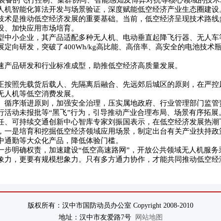
人装备的飞行控制、集群协同、智能感知及博弈对抗等核心领域的技术
人机智能化算法开发与场景验证，深度赋能低空经济产业生态圈建设
技术是推动低空经济发展的重要基础。当前，低空经济呈现技术路线
设、加快应用市场培育。
型中小企业，其产品适配多种无人机、电动垂直起降飞行器、无人车
定向研发，突破了400Wh/kg高比能、高倍率、高安全的电池技术
速产品研发和行业标准成型，助推低空经济高质量发展。
正按照先载货后载人、先隔离后融合、先远郊后城区的原则，在严控
无人机等低空消费发展。
、循序渐进原则，加强安全治理，压实属地政府、行业管理部门监管
行活动未报批等“黑飞”行为，引导推动产业合理布局、场景有序拓展
任、可持续交通创新中心智库专家刘振国表示，在低空经济发展热潮
，一是培育和挖掘低空经济领域应用场景，制定出台有关产业扶持政
中通勤等大众化产品，降低体验门槛。
一步明确权责，加速建设“低空高速路网”，开放公共领域无人机服务
象力，更要有规模想象力。只有多方通力协作，才能共同推动低空经
版权所有：汉中市国防动员办公室 Copyright 2008-2010
地址：汉中市友爱路7号
网站地图