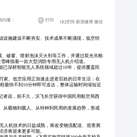
访问量：
打印
QQ空间
新浪微博
微信
础设施建设不断夯实、技术成果不断涌现，低空经
区域、破窗、喷射泡沫灭火剂等工作，并通过双光吊舱
任雪峰指着一款大型消防专用无人机介绍道。
能已深耕智能无人系统领域超过10年，提供覆盖民
0万家。低空应用正加速走进老百姓的日常生活：在
单程最快不到10分钟即可送达，整体运输时间缩短近
记者说，前不久，沃飞长空获得中国民用航空局西
、从载物到载人、从特种到民用的发展趋势，形成
。无人机技术的日益成熟，将改变物流配送、巡查测
经济将迎来更多可能。