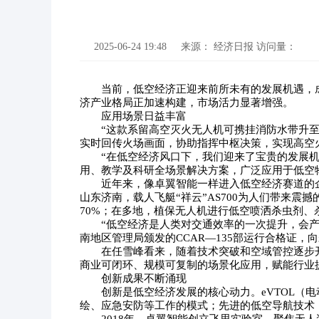
2025-06-24 19:48
来源：
经济日报
访问量：
当前，低空经济正迎来前所未有的发展机遇，
济产业格局正加速构建，市场活力显著增强。
应用场景日益丰富
“这款系留高空灭火无人机可携挂消防水带升至
实时回传火场画面，协助指挥中枢决策，实现高空
“在低空经济风口下，我们迎来了宝贵的发展机
用、教学及科研全场景解决方案，广泛应用于低空
近年来，像卓翼智能一样进入低空经济赛道的
山东济南，载人飞艇“祥云”AS700为人们带来震
70%；在多地，植保无人机进行低空喷洒杀虫剂、
“低空经济是人类对交通效率的一次提升，会
南地区管理局颁发的CCAR—135部运行合格证
在任雪峰看来，随着技术突破和空域管控逐步
商业可闭环、规模可复制的场景化应用，赋能行业
创新成果不断涌现
创新是低空经济发展的核心动力。eVTOL
绘、应急安防等工作的模式；先进的低空导航技术