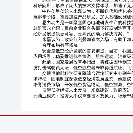
2018年，卓翼智能创立飞思实验室，聚焦无
科研院所，形成了庞大的技术支撑体系，加速了无
中科创星创始人米磊认为，不断迭代和优化的
展起步阶段，需要加速产品研发、加大基础设施建
恩力动力是一家聚焦固态电池研发生产的科技
总监曹永介绍，目前企业联合头部飞行器制造商开展
经济发展提供更可靠、更高效的动力解决方案。”
米磊认为，政策红利叠加资本入场，有助于加
合理布局有序拓展
安全是低空经济发展的首要前提。当前，我国
应用场景，稳妥推进低空旅游、航空运动、消费级
此前，国家发展改革委指出，将遵循因地制宜
厉打击驾驶员无证、低空航空器未取得适航证、飞
交通运输部科学研究院综合运输研究中心副主
求特征，因地制宜探索低空经济发展业态。他建议
培育消费市场，开发低空货运物流、低空旅游、空
展望低空经济未来发展，米磊建议，政府应进
元商业模式；投资人不仅需要技术想象力、场景想