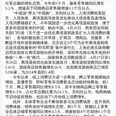
社零总额的增长态势。今年前5个月，服务零售额同比增长
5.2％，增速高于同期商品零售额增速0.1个百分点。
“中国游”带火“中国购”。关利欣认为，入境消费热度提
升，入境免签、离境退税等政策优化推动入境游客迅速增加、
入境消费规模扩大。今年我国进一步优化离境退税政策，便于
更多外国游客来到中国、购在中国。4月26日，商务部会同相
关部门印发《关于进一步优化离境退税政策扩大入境消费的通
知》，各地积极创新工作举措，扩商店、增商品、优服务，不
断提升境外游客购物体验。北京设立3个可为全市离境退税商
店提供退税服务的“即买即退”集中退付点，上海在南京路商圈
启用全国首台离境退税自助开单机，深圳率先推出海关免拆封
验核“一单一包”模式……国家税务总局数据显示，4月27日至5
月26日，离境退税优化政策实施首月，离境退税笔数同比增长
116％，退税商店销售额增长56％；全国离境退税商店已增至
5196家，为2024年底的1.4倍。
今年以来，线上消费活力进一步释放，网上零售规模稳步
增加，直播带货、即时零售等消费新业态动能持续释放。前5
个月，网上零售额同比增长8.5％，其中实物商品网上零售额
增长6.3％，占社零总额比重为24.5％。关利欣认为，电商购物
节启动提前预热，也拉动了5月份线上消费增长。
此外，实体零售企业不断创新多元化消费场景，提升居民
消费体验，销售保持平稳增长态势。前5个月，限额以上零售
业实体店铺零售额同比增长4.5％，增速较前4个月加快0.1个百