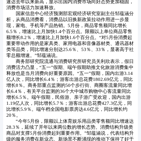
速达去年以来新高，显示出国内消费市场向好态势更加稳固，
消费市场活力加速释放。
国家信息中心经济预测部宏观经济研究室副主任邹蕴涵分
析，从商品消费看，消费品以旧换新政策拉动作用进一步显
现，家电、手机等产品热销。5月份，商品零售额同比增长
6.5％，增速比上月加快1.4个百分点。限额以上单位商品零售
额增长8.2％，增速比上月加快1.6个百分点。“对5月份消费起
重要带动作用的是家具类、家用电器和音像器材类、通讯器材
类等品类，同比增速分别达25.6％、53％、33％，显著高于社
零总额增速。”邹蕴涵说。
商务部研究院流通与消费研究所研究员关利欣表示，假日
消费活力凸显，“五一”假期、端午假期助推文化旅游消费集中
释放也是当月消费向好重要原因。“五一”假期，国内出游3.14
亿人次，同比增长6.4％；游客出游总花费1802.69亿元，同比
增长8％。商务部重点监测的50个步行街、商圈客流量同比增
长6.4％，有关平台监测的36个大中城市购物中心客流量同比
增长6.5％。端午假期，民俗游、亲子游广受欢迎，国内出游
1.19亿人次，同比增长5.7％；游客出游总花费427.3亿元，同
比增长5.9％。端午档全国电影票房达4.6亿元，同比增长约
20％。
“今年5月份，限额以上体育娱乐用品类零售额同比增速达
28.3％，延续了开年以来两位数的增长态势。消费结构升级类
商品对支撑5月份消费起到重要作用。”邹蕴涵说，代表结构升
级的服务消费在新业态、新场景不断涌现的推动下保持了好于